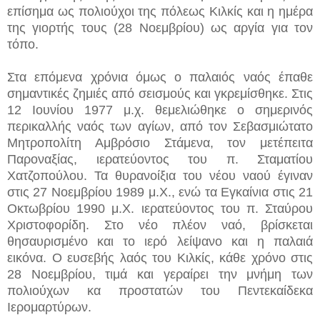
επίσημα ως πολιούχοι της πόλεως Κιλκίς και η ημέρα
της γιορτής τους (28 Νοεμβρίου) ως αργία για τον
τόπο.
Στα επόμενα χρόνια όμως ο παλαιός ναός έπαθε
σημαντικές ζημιές από σεισμούς και γκρεμίσθηκε. Στις
12 Ιουνίου 1977 μ.χ. θεμελιώθηκε ο σημερινός
περικαλλής ναός των αγίων, από τον Σεβασμιώτατο
Μητροπολίτη Αμβρόσιο Στάμενα, τον μετέπειτα
Παροναξίας, ιερατεύοντος του π. Σταματίου
Χατζοπούλου. Τα θυρανοίξια του νέου ναού έγιναν
στις 27 Νοεμβρίου 1989 μ.Χ., ενώ τα Εγκαίνια στις 21
Οκτωβρίου 1990 μ.Χ. ιερατεύοντος του π. Σταύρου
Χριστοφορίδη. Στο νέο πλέον ναό, βρίσκεται
θησαυρισμένο και το ιερό λείψανο και η παλαιά
εικόνα. Ο ευσεβής λαός του Κιλκίς, κάθε χρόνο στις
28 Νοεμβρίου, τιμά και γεραίρει την μνήμη των
πολιούχων κα προστατών του Πεντεκαίδεκα
Ιερομαρτύρων.