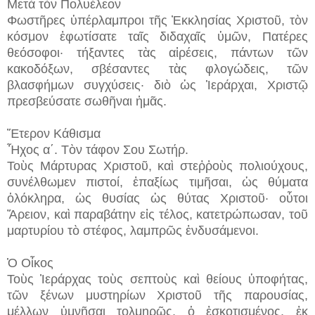
Μετὰ τὸν Πολυέλεον
Φωστῆρες ὑπέρλαμπροι τῆς Ἐκκλησίας Χριστοῦ, τὸν
κόσμον ἐφωτίσατε ταῖς διδαχαῖς ὑμῶν, Πατέρες
θεόσοφοι· τήξαντες τὰς αἱρέσεις, πάντων τῶν
κακοδόξων, σβέσαντες τὰς φλογώδεις, τῶν
βλασφήμων συγχύσεις· διὸ ὡς Ἱεράρχαι, Χριστῷ
πρεσβεύσατε σωθῆναι ἡμᾶς.
Ἕτερον Κάθισμα
Ἦχος α΄. Τὸν τάφον Σου Σωτήρ.
Τοὺς Μάρτυρας Χριστοῦ, καὶ στεῤῥοὺς πολιούχους,
συνέλθωμεν πιστοί, ἐπαξίως τιμῆσαι, ὡς θύματα
ὁλόκληρα, ὡς θυσίας ὡς θύτας Χριστοῦ· οὗτοι
Ἄρειον, καὶ παραβάτην εἰς τέλος, κατετρώπωσαν, τοῦ
μαρτυρίου τὸ στέφος, λαμπρῶς ἐνδυσάμενοι.
Ὁ Οἶκος
Τοὺς Ἰεράρχας τοὺς σεπτοὺς καὶ θείους ὑποφήτας,
τῶν ξένων μυστηρίων Χριστοῦ τῆς παρουσίας,
μέλλων ὑμνῆσαι τολμηρῶς, ὁ ἐσκοτισμένος, ἐκ