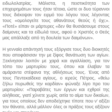
ειδωλολατρίας. Μάλιστα, η πειστικότητα των
επιχειρημάτων τους ήταν τέτοια, ώστε οι δυο τύραννοι
τους διέκοψαν τον ειρμό του λόγου τους λέγοντας
τους «ομολογείτε τους αθανάτους θεούς ή όχι;».
«Ποτέ» είπαν οι μάρτυρες «δεν θα θυσιάσουμε στους
δαίμονες και τα είδωλά τους, αφού ο Χριστός ο Θεός
μας απάλλαξε από τη δουλεία των δαιμόνων».
Η γενναία απάντησή τους εξόργισε τους δυο διοικητές
που αποφάσισαν την με ξίφος θανάτωση των αγίων.
Ξεκίνησαν λοιπόν με χαρά και αγαλλίαση, για τον
τόπο του μαρτυρίου τους, όπου και έλαβαν τα
αμάραντα στέφανα της αθλήσεως τους. Ένας από
τους Πεντεκαίδεκα αγίους, ο ιερεύς Πέτρος, «θείω
ζήλω πυρωθείς την καρδίαν» φώναξε λίγο προ του
μαρτυρίου: «Παραβάτες των έργων και εχθροί της
αλήθειας, γιατί χύνετε χωρίς αιτία το αίμα των δικαίων,
για τους οποίους δεν αποδείχτηκε τίποτε που ν’ αξίζει
τον θάνατο, αλλά μάλλον όλες οι πράξεις τους αξίζουν