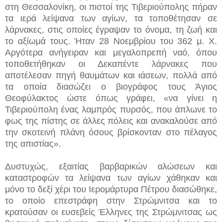
στη Θεσσαλονίκη, οι πιστοί της Τιβεριούπολης πήραν
τα ιερά λείψανα των αγίων, τα τοποθέτησαν σε
λάρνακες, στις οποίες έγραψαν το όνομα, τη ζωή και
το αξίωμά τους. Ήταν 28 Νοεμβρίου του 362 μ. Χ.
Αργότερα ανήγειραν και μεγαλοπρεπή ναό, όπου
τοποθετήθηκαν οι Δεκαπέντε λάρνακες που
αποτέλεσαν πηγή θαυμάτων και ιάσεων, πολλά από
τα οποία διασώζει ο βιογράφος τους Άγιος
Θεοφύλακτος ώστε όπως γράφει, «να γίνει η
Τιβεριούπολη ένας λαμπρός πυρσός, που άπλωνε το
φως της πίστης σε άλλες πόλεις και ανακαλούσε από
την σκοτεινή πλάνη όσους βρίσκονταν στο πέλαγος
της απιστίας».
Δυστυχώς, εξαιτίας βαρβαρικών αλώσεων και
καταστροφών τα λείψανα των αγίων χάθηκαν και
μόνο το δεξί χέρι του Ιερομάρτυρα Πέτρου διασώθηκε,
το οποίο επεστράφη στην Στρώμνιτσα και το
κρατούσαν οι ευσεβείς Έλληνες της Στρώμνιτσας ως