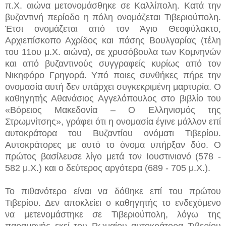
π.Χ. αιώνα μετονομάσθηκε σε Καλλίπολη. Κατά την
βυζαντινή περίοδο η πόλη ονομάζεται Τιβεριούπολη.
Έτσι ονομάζεται από τον Άγιο Θεοφύλακτο,
Αρχιεπίσκοπο Αχρίδος και πάσης Βουλγαρίας (τέλη
του 11ου μ.Χ. αιώνα), σε χρυσόβουλα των Κομνηνών
και από βυζαντινούς συγγραφείς κυρίως από τον
Νικηφόρο Γρηγορά. Υπό ποιες συνθήκες πήρε την
ονομασία αυτή δεν υπάρχει συγκεκριμένη μαρτυρία. Ο
καθηγητής Αθανάσιος Αγγελόπουλος στο βιβλίο του
«Βόρειος Μακεδονία – Ο Ελληνισμός της
Στρωμνίτσης», γράφει ότι η ονομασία έγινε μάλλον επί
αυτοκράτορα του Βυζαντίου ονόματι Τιβερίου.
Αυτοκράτορες με αυτό το όνομα υπήρξαν δύο. Ο
πρώτος βασίλευσε λίγο μετά τον Ιουστινιανό (578 -
582 μ.Χ.) και ο δεύτερος αργότερα (689 - 705 μ.Χ.).
Το πιθανότερο είναι να δόθηκε επί του πρώτου
Τιβερίου. Δεν αποκλείει ο καθηγητής το ενδεχόμενο
να μετενομάστηκε σε Τιβεριούπολη, λόγω της
παραμονής εκεί του Ρωμαίου αυτοκράτορα Τιβερίου