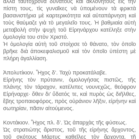
ἀλλὰ ταυτόχρονα δυνατοὺς καὶ ἀκλόνητους εἰς τὴν
πίστη τους, τὶς γυναῖκες νὰ ὑπομένουν τὰ φρικτὰ
βασανιστήρια μὲ καρτερικότητα καὶ αὐταπάρνηση καὶ
τοὺς θαύμαζε γιὰ τὸ μεγαλεῖο τους. Ἡ βαθμιαία αὐτὴ
μεταβολὴ στὴν ψυχὴ τοῦ Εἰρηνάρχου κατέληξε στὴν
ὁμολογία του στὸν Χριστό.
Ἡ ὁμολογία αὐτὴ τοῦ στοίχισε τὸ θάνατο, τὸν ὁποῖο
βρῆκε διὰ ἀποκεφαλισμοῦ καὶ τὸν ὁποῖο ὑπέστη μὲ
πλήρη ἀγαλλίαση.
Ἀπολυτίκιον. Ἦχος δ’. Ταχὺ προκατάλαβε.
Εἰρήνης τὸν πρύτανιν, ὁμολογήσας πιστῶς, τῆς
πλάνης τὸν τάραχον, κατέλιπες νουνεχῶς, θεόφρον
Εἰρήναρχε· ὅθεν δι’ ὕδατός τε, καὶ πυρὸς ὡς διῆλθες,
ἔβης τροπαιοφόρος, πρὸς οὐράνιον λῆξιν, εἰρήνην καὶ
σωτηρίαν, πᾶσιν αἰτούμενος.
Κοντάκιον. Ἦχος πλ. δ’. Ὡς ἀπαρχὰς τῆς φύσεως.
Ὡς στρατιώτης ἄριστος, τοῦ τῆς εἰρήνης ἄρχοντος,
τοῦ σκότους Μάρτυς καθεῖλες τὸν ἄρχοντα, τῇ