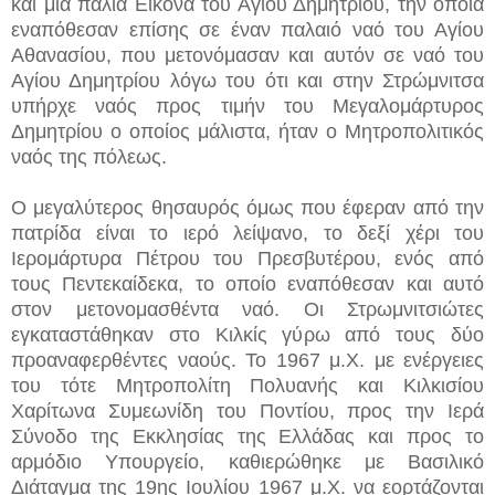
και μια παλιά Εικόνα του Αγίου Δημητρίου, την οποία
εναπόθεσαν επίσης σε έναν παλαιό ναό του Αγίου
Αθανασίου, που μετονόμασαν και αυτόν σε ναό του
Αγίου Δημητρίου λόγω του ότι και στην Στρώμνιτσα
υπήρχε ναός προς τιμήν του Μεγαλομάρτυρος
Δημητρίου ο οποίος μάλιστα, ήταν ο Μητροπολιτικός
ναός της πόλεως.
Ο μεγαλύτερος θησαυρός όμως που έφεραν από την
πατρίδα είναι το ιερό λείψανο, το δεξί χέρι του
Ιερομάρτυρα Πέτρου του Πρεσβυτέρου, ενός από
τους Πεντεκαίδεκα, το οποίο εναπόθεσαν και αυτό
στον μετονομασθέντα ναό. Οι Στρωμνιτσιώτες
εγκαταστάθηκαν στο Κιλκίς γύρω από τους δύο
προαναφερθέντες ναούς. Το 1967 μ.Χ. με ενέργειες
του τότε Μητροπολίτη Πολυανής και Κιλκισίου
Χαρίτωνα Συμεωνίδη του Ποντίου, προς την Ιερά
Σύνοδο της Εκκλησίας της Ελλάδας και προς το
αρμόδιο Υπουργείο, καθιερώθηκε με Βασιλικό
Διάταγμα της 19ης Ιουλίου 1967 μ.Χ. να εορτάζονται