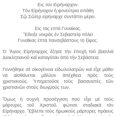
Eις τον Eιρήναρχον.
Τὸν Εἰρήναχον ἡ φονεύτρια σπάθη
Σῷ Σῶτερ εἰρήναρχε συντάττει μέρει.
Eις τας επτά Γυναίκας.
Ἔδειξε νεκρὰς ἐν Σεβαστείᾳ πόλει
Γυναῖκας ἑπτὰ πανσεβάστους τὸ ξίφος.
Ὁ Ἅγιος Εἰρήναρχος ἔζησε τὴν ἐποχὴ τοῦ βασιλιὰ
Διοκλητιανοῦ καὶ καταγόταν ἀπὸ τὴν Σεβάστεια.
Γεννήθηκε σὲ οἰκογένεια εἰδωλολατρῶν καὶ εἶχε μάθει
νὰ αἰσθάνεται μᾶλλον ἀπέχθεια πρὸς τοὺς
χριστιανούς. Ὑπηρετοῦσε τοὺς βασανιστὲς τῶν
χριστιανῶν στοὺς διωγμούς των.
Ὅμως ἡ συχνὴ προσέγγιση ποὺ εἶχε μὲ τοὺς
μάρτυρες τοῦ Χριστοῦ, φώτισε σταδιακὰ τὸν
Εἰρήναρχο. Ἔβλεπε τοὺς ἡρωικοὺς μάρτυρες πράους