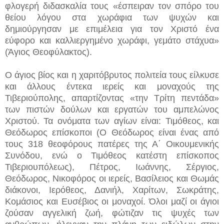
φλογερή διδασκαλία τους «έσπειραν τον σπόρο του
θείου λόγου στα χωράφια των ψυχών και
δημιούργησαν με επιμέλεια για τον Χριστό ένα
εύφορο και καλλιεργημένο χωράφι, γεμάτο στάχυα»
(Άγιος Θεοφύλακτος).
Ο άγιος βίος και η χαριτόβρυτος πολιτεία τους είλκυσε
και άλλους έντεκα ιερείς και μοναχούς της
Τιβεριούπολης, απαρτίζοντας «την Τρίτη πεντάδα»
των πιστών δούλων και εργατών του αμπελώνος
Χριστού. Τα ονόματα των αγίων είναι: Τιμόθεος, και
Θεόδωρος επίσκοποι (Ο Θεόδωρος είναι ένας από
τους 318 θεοφόρους πατέρες της Α΄ Οικουμενικής
Συνόδου, ενώ ο Τιμόθεος κατέστη επίσκοπος
Τιβεριουπόλεως), Πέτρος, Ιωάννης, Σέργιος,
Θεόδωρος, Νικοφόρος οι ιερείς, Βασίλειος και Θωμάς
διάκονοι, Ιερόθεος, Δανιήλ, Χαρίτων, Σωκράτης,
Κομάσιος και Ευσέβιος οι μοναχοί. Όλοι μαζί οι άγιοι
ζούσαν αγγελική ζωή, φώτιζαν τις ψυχές των