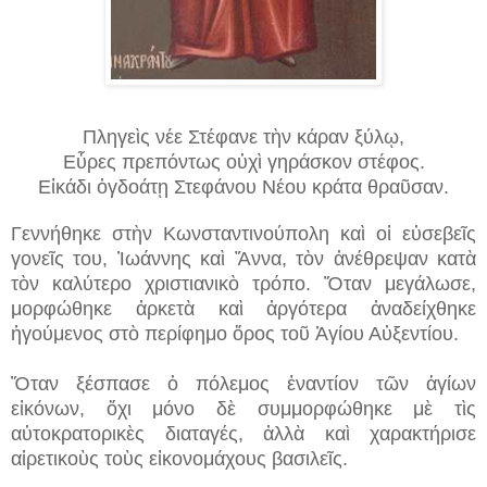
Πληγεὶς νέε Στέφανε τὴν κάραν ξύλῳ,
Εὗρες πρεπόντως οὐχὶ γηράσκον στέφος.
Εἰκάδι ὀγδοάτῃ Στεφάνου Νέου κράτα θραῦσαν.
Γεννήθηκε στὴν Κωνσταντινούπολη καὶ οἱ εὐσεβεῖς
γονεῖς του, Ἰωάννης καὶ Ἄννα, τὸν ἀνέθρεψαν κατὰ
τὸν καλύτερο χριστιανικὸ τρόπο. Ὅταν μεγάλωσε,
μορφώθηκε ἀρκετὰ καὶ ἀργότερα ἀναδείχθηκε
ἡγούμενος στὸ περίφημο ὄρος τοῦ Ἁγίου Αὐξεντίου.
Ὅταν ξέσπασε ὁ πόλεμος ἐναντίον τῶν ἁγίων
εἰκόνων, ὄχι μόνο δὲ συμμορφώθηκε μὲ τὶς
αὐτοκρατορικὲς διαταγές, ἀλλὰ καὶ χαρακτήρισε
αἱρετικοὺς τοὺς εἰκονομάχους βασιλεῖς.