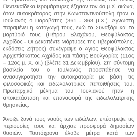
Πεντεκαίδεκα Ιερομάρτυρες έζησαν τον 4ο μ.Χ. αιώνα,
όταν αυτοκράτορας στην Κωνσταντινούπολη ήταν ο
Ιουλιανός ο Παραβάτης (361 - 363 μ.Χ.). Άγνωστη
παραμένει η καταγωγή τους, ενώ το Συναξάρι και το
μαρτύριό τους (Πέτρου Βλαχάκου, Θεοφύλακτος
Αχρίδος - Οι Δεκαπέντε Μάρτυρες της Τιβεριούπολης,
εκδόσεις Ζήτρος) συνέγραψε ο Άγιος Θεοφύλακτος
Αρχιεπίσκοπος Αχρίδος και πάσης Βουλγαρίας (11ος
– 12ος μ. Χ. αι.) (βλέπε 31 Δεκεμβρίου). Στη σύντομη
βασιλεία του ο Ιουλιανός προσπάθησε να
ανασυγκροτήσει την αυτοκρατορία με βάση τις
φιλοσοφικές και ειδωλολατρικές πεποιθήσεις του.
Πρωταρχικό μέλημα του Ιουλιανού ήταν η
αποκατάσταση και επαναφορά της ειδωλολατρικής
θρησκείας.
Άνοιξε ξανά τους ναούς των ειδώλων, επέστρεψε τις
περιουσίες τους και άρχισε προσφορά δημοσίων
θυσιών. Ταυτόχρονα έλαβε μέτρα κατά των