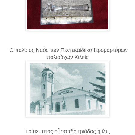
O παλαιός Ναός των Πεντεκαίδεκα Ιερομαρτύρων
πολιούχων Κιλκίς
Τρίπεμπτος οὖσα τῆς τριάδος ἡ ἵλυ,