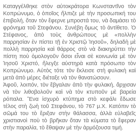
Καταγγέλθηκε στὸν αὐτοκράτορα Κωνσταντῖνο τὸν
Κοπρώνυμο, ὁ ὁποῖος ἤλπιζε μὲ τὴν προσωπική του
ἐπιβολή, ὅταν τὸν ἔφερνε μπροστά του, νὰ δαμάσει τὸ
φρόνημα τοῦ Στεφάνου. Συνέβη ὅμως τὸ ἀντίθετο. Ὁ
Στέφανος, ἀπὸ τοὺς ἀνθρώπους μὲ «πολλὴν
παρρησίαν ἐν πίστει τῇ ἐν Χριστῷ Ἰησοῦ», δηλαδὴ μὲ
πολλὴ παρρησία καὶ θάρρος στὸ νὰ διακηρύττει τὴν
πίστη ποὺ ὁμολογοῦν ὅσοι εἶναι σὲ κοινωνία μὲ τὸν
Ἰησοῦ Χριστό, ἤλεγξε αὐστηρὰ κατὰ πρόσωπο τὸν
Κοπρώνυμο. Αὐτὸς τότε τὸν ἔκλεισε στὴ φυλακὴ καὶ
μετὰ ἀπὸ μέρες διέταξε νὰ τὸν θανατώσουν.
Ἀφοῦ, λοιπόν, τὸν ἔβγαλαν ἀπὸ τὴν φυλακή, ἄρχισαν
νὰ τὸν λιθοβολοῦν καὶ νὰ τὸν κτυποῦν μὲ βαρεία
ρόπαλα. Ἕνα ἰσχυρὸ κτύπημα στὸ κεφάλι ἔδωσε
τέλος στὴ ζωὴ τοῦ Στεφάνου, τὸ 767 μ.Χ. Κατόπιν τὸ
σῶμά του τὸ ἔριξαν στὴν θάλασσα, ἀλλὰ εὐλαβεῖς
χριστιανοὶ ποὺ τὸ βρῆκαν ὅταν τὰ κύματα τὸ ἔφεραν
στὴν παραλία, τὸ ἔθαψαν μὲ τὴν ἁρμόζουσα τιμή.