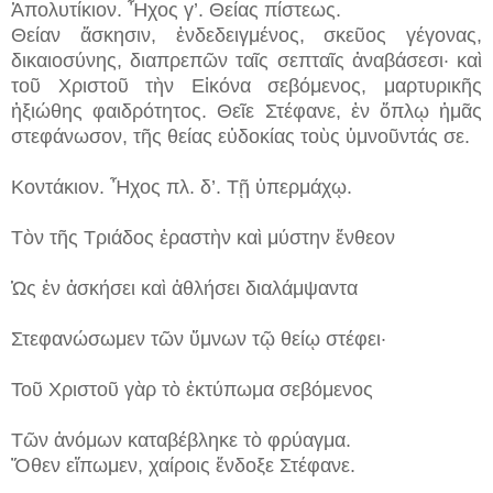
Ἀπολυτίκιον. Ἦχος γ’. Θείας πίστεως.
Θείαν ἄσκησιν, ἐνδεδειγμένος, σκεῦος γέγονας,
δικαιοσύνης, διαπρεπῶν ταῖς σεπταῖς ἀναβάσεσι· καὶ
τοῦ Χριστοῦ τὴν Εἰκόνα σεβόμενος, μαρτυρικῆς
ἠξιώθης φαιδρότητος. Θεῖε Στέφανε, ἐν ὅπλῳ ἡμᾶς
στεφάνωσον, τῆς θείας εὐδοκίας τοὺς ὑμνοῦντάς σε.
Κοντάκιον. Ἦχος πλ. δ’. Τῇ ὑπερμάχῳ.
Τὸν τῆς Τριάδος ἐραστὴν καὶ μύστην ἔνθεον
Ὡς ἐν ἀσκήσει καὶ ἀθλήσει διαλάμψαντα
Στεφανώσωμεν τῶν ὕμνων τῷ θείῳ στέφει·
Τοῦ Χριστοῦ γὰρ τὸ ἐκτύπωμα σεβόμενος
Τῶν ἀνόμων καταβέβληκε τὸ φρύαγμα.
Ὅθεν εἴπωμεν, χαίροις ἔνδοξε Στέφανε.