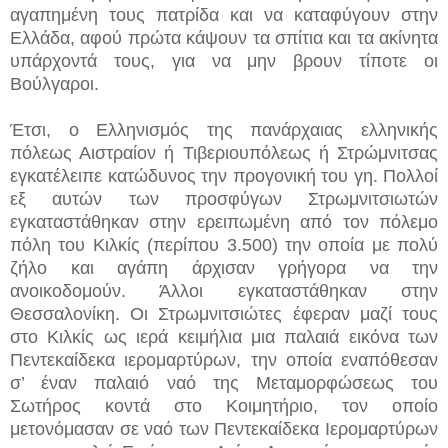
αγαπημένη τους πατρίδα και να καταφύγουν στην
Ελλάδα, αφού πρώτα κάψουν τα σπίτια και τα ακίνητα
υπάρχοντά τους, για να μην βρουν τίποτε οι
Βούλγαροι.
Έτσι, ο Ελληνισμός της πανάρχαιας ελληνικής
πόλεως Αιστραίον ή Τιβεριουπόλεως ή Στρώμνιτσας
εγκατέλειπε κατώδυνος την προγονική του γη. Πολλοί
εξ αυτών των προσφύγων Στρωμνιτσιωτών
εγκαταστάθηκαν στην ερειπωμένη από τον πόλεμο
πόλη του Κιλκίς (περίπου 3.500) την οποία με πολύ
ζήλο και αγάπη άρχισαν γρήγορα να την
ανοικοδομούν. Άλλοι εγκαταστάθηκαν στην
Θεσσαλονίκη. Οι Στρωμνιτσιώτες έφεραν μαζί τους
στο Κιλκίς ως ιερά κειμήλια μια παλαιά εικόνα των
Πεντεκαίδεκα ιερομαρτύρων, την οποία εναπόθεσαν
σ’ έναν παλαιό ναό της Μεταμορφώσεως του
Σωτήρος κοντά στο Κοιμητήριο, τον οποίο
μετονόμασαν σε ναό των Πεντεκαίδεκα Ιερομαρτύρων