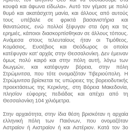
κουφά και άφωνα είδωλα». Αυτό τον γέμισε με πολύ
θυμό και ακατάσχετη μανία, και άλλους από αυτούς
τους υπέβαλε σε φρικτά βασανιστήρια και
θανατώσεις, ενώ πολλοί ξέφυγαν στα όρη και τις
ερημιές, κάποιοι διασκορπίσθηκαν σε άλλους τόπους.
Ανάμεσα στους τελευταίους ήταν οι Τιμόθεος,
Κομάσιος, Ευσέβιος και Θεόδωρος οι οποίοι
κατέφυγαν κατ’ αρχάς στην Θεσσαλονίκη. Δεν έμειναν
όμως πολύ καιρό και στην πόλη αυτή, λόγω των
διωγμών, και κατέφυγαν βόρεια, στην πόλη
Στρώμνιτσα, που τότε ονομαζόταν Τιβεριούπολη. Η
Στρώμνιτσα βρίσκεται τις υπώρειες της βορειοδυτικής
προεκτάσεως της Κερκίνης, στη Βόρεια Μακεδονία,
πλησίον εύφορης πεδιάδας και απέχει από τη
Θεσσαλονίκη 104 χιλιόμετρα.
Στην αρχαιότητα, στην ίδια θέση βρισκόταν η αρχαία
ελληνική πόλη των Παιόνων, που ονομαζόταν
Αστραίον ή Αιστραίον ή και Αστέριον. Κατά τον 3ο