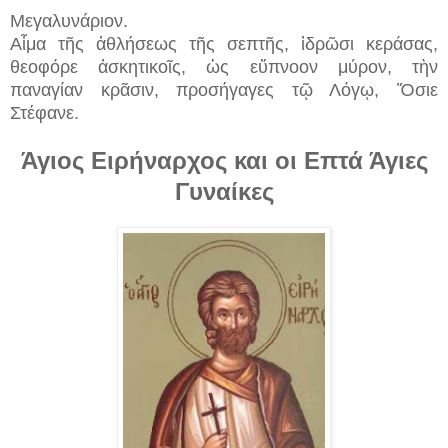
Μεγαλυνάριον.
Αἷμα τῆς ἀθλήσεως τῆς σεπτῆς, ἱδρῶσι κεράσας,
θεοφόρε ἀσκητικοῖς, ὡς εὔπνοον μύρον, τὴν
παναγίαν κρᾶσιν, προσήγαγες τῷ Λόγῳ, Ὅσιε
Στέφανε.
Άγιος Ειρήναρχος και οι Επτά Άγιες
Γυναίκες