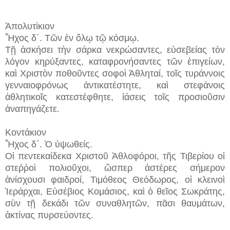
Ἀπολυτίκιον
Ἦχος δ΄. Τῶν ἐν ὅλῳ τῷ κόσμῳ.
Τῇ ἀσκήσει τὴν σάρκα νεκρώσαντες, εὐσεβείας τὸν
λόγον κηρύξαντες, καταφρονήσαντες τῶν ἐπιγείων,
καὶ Χριστὸν ποθοῦντες σοφοὶ Ἀθληταί, τοῖς τυράννοις
γενναιοφρόνως ἀντικατέστητε, καὶ στεφάνοις
ἀθλητικοῖς κατεστέφθητε, ἰάσεις τοῖς προσιοῦσιν
ἀναπηγάζετε.
Κοντάκιον
Ἦχος δ΄. Ὁ ὑψωθείς.
Οἱ πεντεκαίδεκα Χριστοῦ Ἀθλοφόροι, τῆς Τιβερίου οἱ
στεῤῥοὶ πολιοῦχοι, ὥσπερ ἀστέρες σήμερον
ἀνίσχουσι φαιδροί, Τιμόθεος Θεόδωρος, οἱ κλεινοὶ
Ἱεράρχαι, Εὐσέβιος Κομάσιος, καὶ ὁ θεῖος Σωκράτης,
σὺν τῇ δεκάδι τῶν συναθλητῶν, πᾶσι θαυμάτων,
ἀκτίνας πυρσεύοντες.