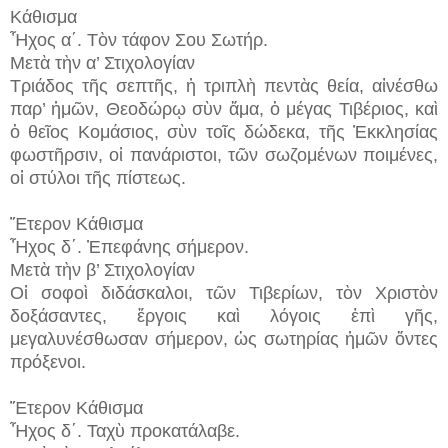
Κάθισμα
Ἦχος α΄. Τὸν τάφον Σου Σωτήρ.
Μετὰ τὴν α’ Στιχολογίαν
Τριάδος τῆς σεπτῆς, ἡ τριπλὴ πεντὰς θεία, αἰνέσθω
παρ’ ἡμῶν, Θεοδώρῳ σὺν ἅμα, ὁ μέγας Τιβέριος, καὶ
ὁ θεῖος Κομάσιος, σὺν τοῖς δώδεκα, τῆς Ἐκκλησίας
φωστῆρσιν, οἱ πανάριστοι, τῶν σωζομένων ποιμένες,
οἱ στύλοι τῆς πίστεως.
Ἕτερον Κάθισμα
Ἦχος δ΄. Ἐπεφάνης σήμερον.
Μετὰ τὴν β’ Στιχολογίαν
Οἱ σοφοὶ διδάσκαλοι, τῶν Τιβερίων, τὸν Χριστὸν
δοξάσαντες, ἔργοις καὶ λόγοις ἐπὶ γῆς,
μεγαλυνέσθωσαν σήμερον, ὡς σωτηρίας ἡμῶν ὄντες
πρόξενοι.
Ἕτερον Κάθισμα
Ἦχος δ΄. Ταχὺ προκατάλαβε.