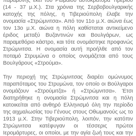
(14 - 37 μ.Χ.). Στα χρόνια της Σερβοβουλγαρικής
κατοχής της πόλης, η Τιβεριούπολη έλαβε την
ονομασία «Στρώμνιτσα». Από τον 11ο μ.Χ. αιώνα έως
τον 13ο μ.Χ. αιώνα η πόλη καθίσταται αντικείμενο
έριδος μεταξύ Βυζαντινών και Βουλγάρων, ως
παραμεθόριο κάστρο, και τότε ονομάστηκε προφανώς
Στρώμνιτσα. Η ονομασία αυτή προήλθε από τον
ποταμό Στρυμώνα ο οποίος ονομάζεται από τους
Βουλγάρους «Στρούμα».
Την περιοχή της Στρώμνιτσας διαρέει ομώνυμος
παραπόταμος του Στρυμώνα, τον οποίο οι Βούλγαροι
ονομάζουν «Στρούμιτζα» ή «Στρώμνιτσα». Έτσι
διατηρήθηκε η ονομασία Στρώμνιτσα και η πόλη
κατοικείται από ανθηρό Ελληνισμό όλη την περίοδο
της αιχμαλωσίας του Γένους στους Οθωμανούς ως το
1913 μ.Χ. Στην Τιβεριούπολη, λοιπόν, την κατόπιν
Στρώμνιτσα κατέφυγαν οι τέσσερις πρώτοι
Ιερομάρτυρες, οι οποίοι, με την αγία ζωή τους και την