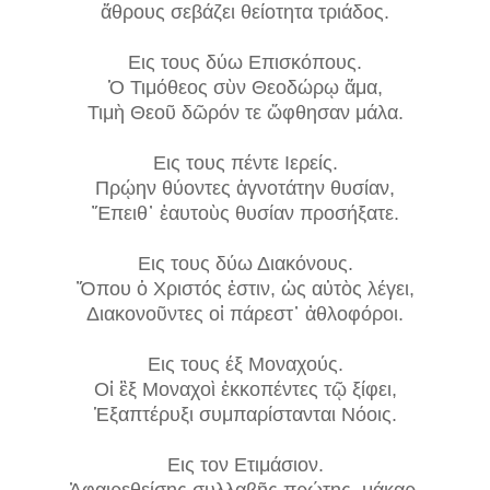
ἄθρους σεβάζει θείοτητα τριάδος.
Eις τους δύω Eπισκόπους.
Ὁ Τιμόθεος σὺν Θεοδώρῳ ἅμα,
Τιμὴ Θεοῦ δῶρόν τε ὤφθησαν μάλα.
Eις τους πέντε Iερείς.
Πρῴην θύοντες ἁγνοτάτην θυσίαν,
Ἔπειθ᾿ ἑαυτοὺς θυσίαν προσήξατε.
Eις τους δύω Διακόνους.
Ὅπου ὁ Χριστός ἐστιν, ὡς αὐτὸς λέγει,
Διακονοῦντες οἱ πάρεστ᾿ ἀθλοφόροι.
Eις τους έξ Mοναχούς.
Οἱ ἓξ Μοναχοὶ ἐκκοπέντες τῷ ξίφει,
Ἑξαπτέρυξι συμπαρίστανται Νόοις.
Eις τον Eτιμάσιον.
Ἀφαιρεθείσης συλλαβῆς πρώτης, μάκαρ,