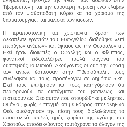
ανθρώπων, ήλεγχαν την πλάνη των ειδώλων στην
Τιβεριούπολη και την ευρύτερη περιοχή ενώ έλαβαν
από τον μισθαποδότη Κύριο και το χάρισμα της
θαυματουργίας, και μάλιστα των ιάσεων.
Η ιεραποστολική και χριστιανική δράση των
Δεκαπέντε εργατών του Ευαγγελίου διαδόθηκε «επί
πτερύγων ανέμων» και έφτασε ως την Θεσσαλονίκη.
Εκεί ήταν διοικητές ο Ουάλλης και ο Φίλιππος,
φανατικοί ειδωλολάτρες, τυφλά όργανα του
δυσσεβούς Ιουλιανού. Ακούγοντας οι δυο την δράση
των αγίων, έσπευσαν στην Τιβεριούπολη, τους
συνέλαβαν και τους προσήγαγαν σε δημόσια δίκη.
Εκεί τους επιτίμησαν και τους κατηγόρησαν ότι
περιφρονούν τα διατάγματα του βασιλέως και
πιστεύουν ως Θεό αυτόν που σταυρώθηκε με ληστές.
Οι άγιοι, χωρίς δισταγμό και με θάρρος στον αληθινό
Θεό, ομολόγησαν την πίστη τους, διαλαλώντας το
αποστολικό «ουδείς ημάς χωρίσει της αγάπης του
Χριστού», αποδεικνύοντας ταυτόχρονα το άλογον της