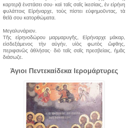
καρτερᾷ ἐνστάσει σου· καὶ ταῖς σαῖς ἱκεσίαις, ἐν εἰρήνη
φυλάττοις Εἰρήναρχε, τοὺς πίστει εὐφημοῦντας, τὰ
θεῖά σου κατορθώματα.
Μεγαλυνάριον.
Τῆς εἰρηνοδώρου μαρμαρυγῆς, Εἰρήναρχε μάκαρ,
εἰσδεξάμενος τὴν αὐγήν, υἱὸς φωτὸς ὤφθης,
περιφανῶς ἀθλήσας· διὸ ταῖς σαῖς πρεσβείαις, ἡμᾶς
διάσωζε.
Άγιοι Πεντεκαίδεκα Ιερομάρτυρες